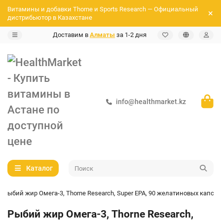
Витамины и добавки Thorne и Sports Resеarch — Официальный
дистрибьютор в Казахстане
Доставим в
Алматы
за 1-2 дня
info@healthmarket.kz
Каталог
Рыбий жир Омега-3, Thorne Research, Super EPA, 90 желатиновых капсул
Рыбий жир Омега-3, Thorne Research,