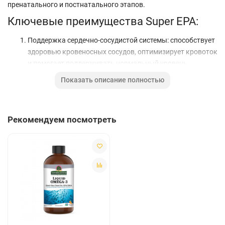
пренатального и постнатального этапов.
Ключевые преимущества Super EPA:
Поддержка сердечно-сосудистой системы: способствует
здоровью кровеносных сосудов, оптимизирует кровоток
и помогает поддерживать нормальный уровень
триглицеридов и холестерина.
Показать описание полностью
Содействие здоровому воспалительному ответу в
суставах и мышцах.
Укрепление иммунной функции.
Рекомендуем посмотреть
Нутритивная поддержка для развития и поддержания
здоровой работы мозга.
Улучшение памяти и настроения.
Благотворное влияние на состояние кожи.
Помощь в контроле веса путем оптимизации реакции на
инсулин.
Польза для спортсменов:
Омега-3 жирные кислоты поддерживают здоровье